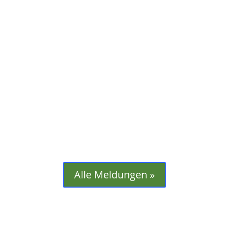
Marc Waskowiak, Kirchenkreiskontor, lädt
herzlich zum Mitsingprojekt für erfahrene
Chorsänger und Chorsängerinnen „Ein
Deutsches Requiem“ von Johannes
Brahms in der großen Orchesterfassung
ein. Dieses beeindruckende Werk gehört
zu den bedeutendsten Kompositionen
der...
Alle Meldungen »