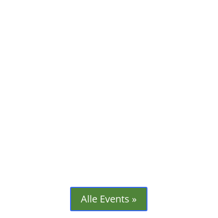
Am 15. März 2025 wird der Ostfriesische
Chorverband e. V. in Ostrhauderfehn
seine jährliche...
Alle Events »